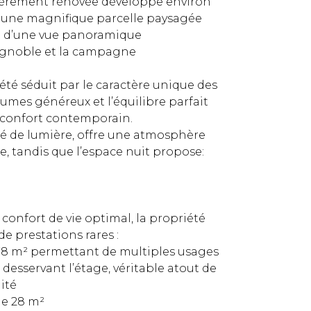
ièrement rénovée développe environ
r une magnifique parcelle paysagée
nt d’une vue panoramique
vignoble et la campagne
iété séduit par le caractère unique des
lumes généreux et l’équilibre parfait
t confort contemporain.
né de lumière, offre une atmosphère
e, tandis que l’espace nuit propose:
 confort de vie optimal, la propriété
e prestations rares :
 78 m² permettant de multiples usages
desservant l’étage, véritable atout de
lité
de 28 m²