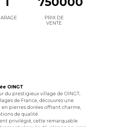
1
750000
GARAGE
PRIX DE
VENTE
rée OINGT
 du prestigieux village de OINGT,
illages de France, découvrez une
 en pierres dorées offrant charme,
tions de qualité.
t privilégié, cette remarquable