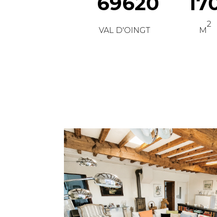
69620
17
2
VAL D'OINGT
M