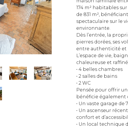
maison familiale ent
174 m² habitables su
de 831 m², bénéficia
spectaculaire sur le 
environnante.
Dès l’entrée, la propr
pierres dorées, ses vo
entre authenticité e
L’espace de vie, baig
chaleureuse et raffiné
• 4 belles chambres
• 2 salles de bains
• 2 WC
Pensée pour offrir un
bénéficie également d
• Un vaste garage de
• Un ascenseur récent 
confort et d’accessibi
• Un local technique 