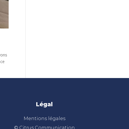
vons
nce
Légal
Mentions légales
© Citrus Communication