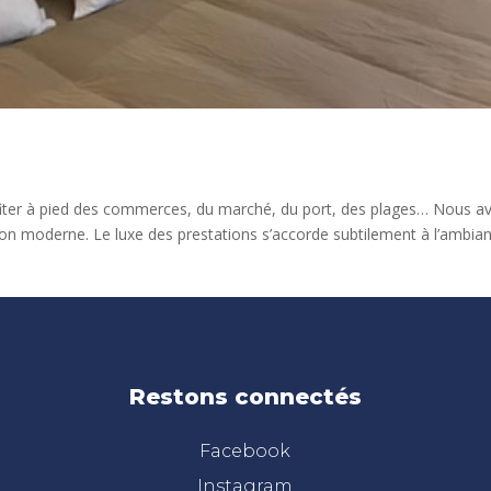
profiter à pied des commerces, du marché, du port, des plages… Nous a
tion moderne. Le luxe des prestations s’accorde subtilement à l’ambia
Restons connectés
Facebook
Instagram